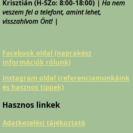
Krisztián (H-SZo: 8:00-18:00)
| Ha nem
veszem fel a telefont, amint lehet,
visszahívom Önt! |
Facebook oldal (naprakész
információk rólunk)
Instagram oldal (referenciamunkáink
és hasznos tippek)
Hasznos linkek
Adatkezelési tájékoztató