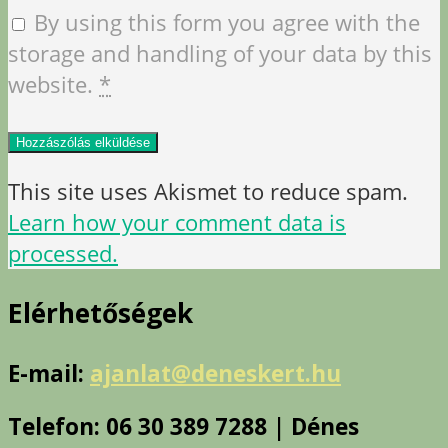
By using this form you agree with the
storage and handling of your data by this
website.
*
This site uses Akismet to reduce spam.
Learn how your comment data is
processed.
Elérhetőségek
E-mail:
ajanlat@deneskert.hu
Telefon: 06 30 389 7288 | Dénes