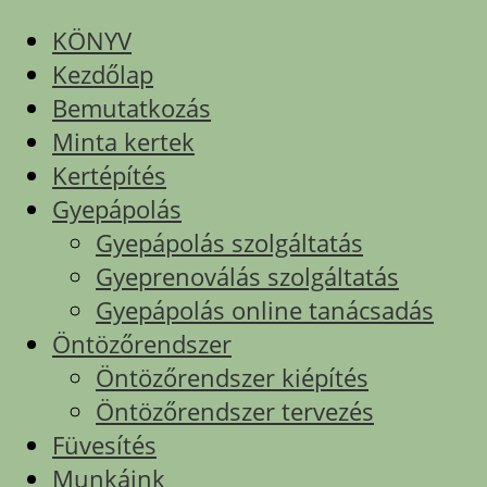
KÖNYV
Kezdőlap
Bemutatkozás
Minta kertek
Kertépítés
Gyepápolás
Gyepápolás szolgáltatás
Gyeprenoválás szolgáltatás
Gyepápolás online tanácsadás
Öntözőrendszer
Öntözőrendszer kiépítés
Öntözőrendszer tervezés
Füvesítés
Munkáink