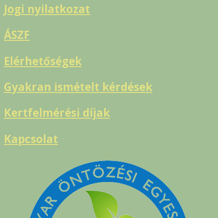
Jogi nyilatkozat
ÁSZF
Elérhetőségek
Gyakran ismételt kérdések
Kertfelmérési díjak
Kapcsolat