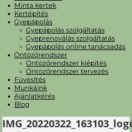
Minta kertek
Kertépítés
Gyepápolás
Gyepápolás szolgáltatás
Gyeprenoválás szolgáltatás
Gyepápolás online tanácsadás
Öntözőrendszer
Öntözőrendszer kiépítés
Öntözőrendszer tervezés
Füvesítés
Munkáink
Ajánlatkérés
Blog
IMG_20220322_163103_log