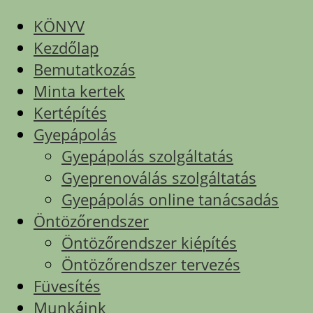
KÖNYV
Kezdőlap
Bemutatkozás
Minta kertek
Kertépítés
Gyepápolás
Gyepápolás szolgáltatás
Gyeprenoválás szolgáltatás
Gyepápolás online tanácsadás
Öntözőrendszer
Öntözőrendszer kiépítés
Öntözőrendszer tervezés
Füvesítés
Munkáink