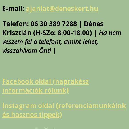
E-mail:
ajanlat@deneskert.hu
Telefon: 06 30 389 7288 | Dénes
Krisztián (H-SZo: 8:00-18:00)
| Ha nem
veszem fel a telefont, amint lehet,
visszahívom Önt! |
Facebook oldal (naprakész
információk rólunk)
Instagram oldal (referenciamunkáink
és hasznos tippek)