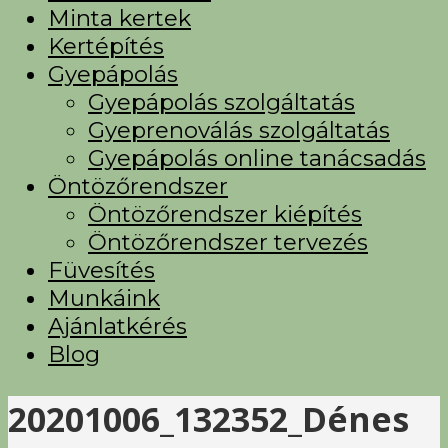
Minta kertek
Kertépítés
Gyepápolás
Gyepápolás szolgáltatás
Gyeprenoválás szolgáltatás
Gyepápolás online tanácsadás
Öntözőrendszer
Öntözőrendszer kiépítés
Öntözőrendszer tervezés
Füvesítés
Munkáink
Ajánlatkérés
Blog
20201006_132352_Dénes