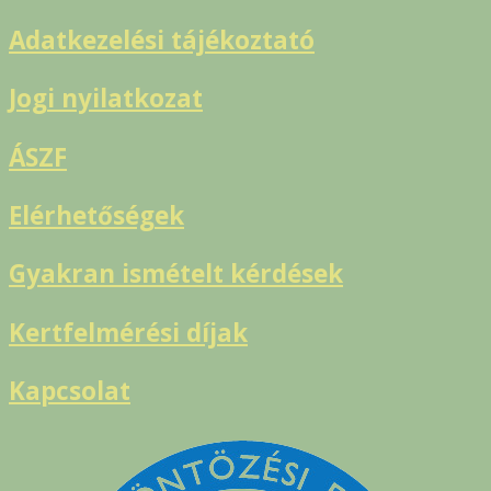
Adatkezelési tájékoztató
Jogi nyilatkozat
ÁSZF
Elérhetőségek
Gyakran ismételt kérdések
Kertfelmérési díjak
Kapcsolat