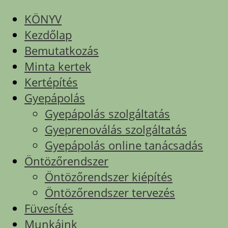
KÖNYV
Kezdőlap
Bemutatkozás
Minta kertek
Kertépítés
Gyepápolás
Gyepápolás szolgáltatás
Gyeprenoválás szolgáltatás
Gyepápolás online tanácsadás
Öntözőrendszer
Öntözőrendszer kiépítés
Öntözőrendszer tervezés
Füvesítés
Munkáink