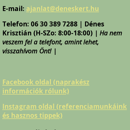
E-mail:
ajanlat@deneskert.hu
Telefon: 06 30 389 7288 | Dénes
Krisztián (H-SZo: 8:00-18:00)
| Ha nem
veszem fel a telefont, amint lehet,
visszahívom Önt! |
Facebook oldal (naprakész
információk rólunk)
Instagram oldal (referenciamunkáink
és hasznos tippek)