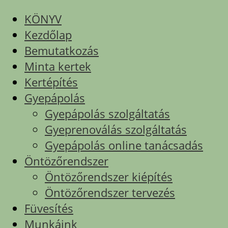
KÖNYV
Kezdőlap
Bemutatkozás
Minta kertek
Kertépítés
Gyepápolás
Gyepápolás szolgáltatás
Gyeprenoválás szolgáltatás
Gyepápolás online tanácsadás
Öntözőrendszer
Öntözőrendszer kiépítés
Öntözőrendszer tervezés
Füvesítés
Munkáink