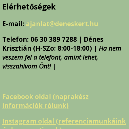
Elérhetőségek
E-mail:
ajanlat@deneskert.hu
Telefon: 06 30 389 7288 | Dénes
Krisztián (H-SZo: 8:00-18:00)
| Ha nem
veszem fel a telefont, amint lehet,
visszahívom Önt! |
Facebook oldal (naprakész
információk rólunk)
Instagram oldal (referenciamunkáink