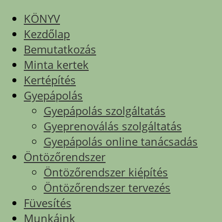
KÖNYV
Kezdőlap
Bemutatkozás
Minta kertek
Kertépítés
Gyepápolás
Gyepápolás szolgáltatás
Gyeprenoválás szolgáltatás
Gyepápolás online tanácsadás
Öntözőrendszer
Öntözőrendszer kiépítés
Öntözőrendszer tervezés
Füvesítés
Munkáink