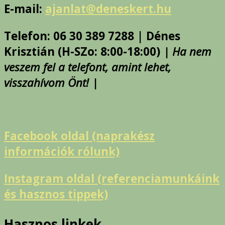
E-mail:
ajanlat@deneskert.hu
Telefon: 06 30 389 7288 | Dénes
Krisztián (H-SZo: 8:00-18:00)
| Ha nem
veszem fel a telefont, amint lehet,
visszahívom Önt! |
Facebook oldal (naprakész
információk rólunk)
Instagram oldal (referenciamunkáink
és hasznos tippek)
Hasznos linkek