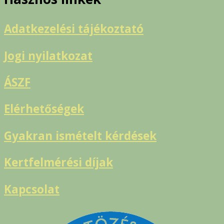
Adatkezelési tájékoztató
Jogi nyilatkozat
ÁSZF
Elérhetőségek
Gyakran ismételt kérdések
Kertfelmérési díjak
Kapcsolat