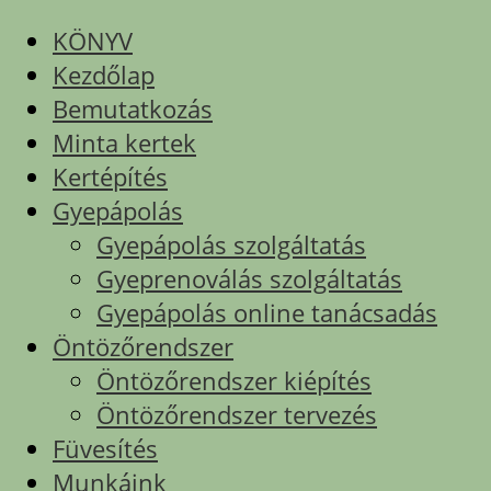
KÖNYV
Kezdőlap
Bemutatkozás
Minta kertek
Kertépítés
Gyepápolás
Gyepápolás szolgáltatás
Gyeprenoválás szolgáltatás
Gyepápolás online tanácsadás
Öntözőrendszer
Öntözőrendszer kiépítés
Öntözőrendszer tervezés
Füvesítés
Munkáink