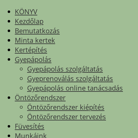
KÖNYV
Kezdőlap
Bemutatkozás
Minta kertek
Kertépítés
Gyepápolás
Gyepápolás szolgáltatás
Gyeprenoválás szolgáltatás
Gyepápolás online tanácsadás
Öntözőrendszer
Öntözőrendszer kiépítés
Öntözőrendszer tervezés
Füvesítés
Munkáink