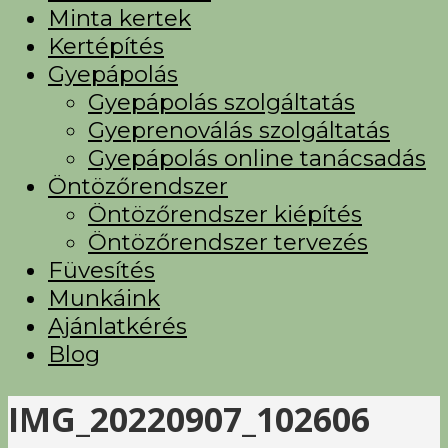
Minta kertek
Kertépítés
Gyepápolás
Gyepápolás szolgáltatás
Gyeprenoválás szolgáltatás
Gyepápolás online tanácsadás
Öntözőrendszer
Öntözőrendszer kiépítés
Öntözőrendszer tervezés
Füvesítés
Munkáink
Ajánlatkérés
Blog
IMG_20220907_102606