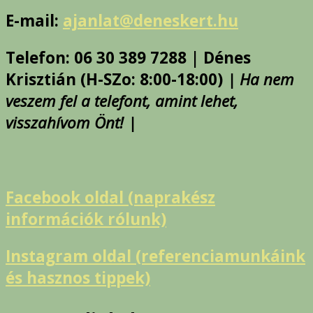
E-mail:
ajanlat@deneskert.hu
Telefon: 06 30 389 7288 | Dénes
Krisztián (H-SZo: 8:00-18:00)
| Ha nem
veszem fel a telefont, amint lehet,
visszahívom Önt! |
Facebook oldal (naprakész
információk rólunk)
Instagram oldal (referenciamunkáink
és hasznos tippek)