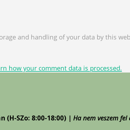
torage and handling of your data by this web
rn how your comment data is processed.
án (H-SZo: 8:00-18:00)
| Ha nem veszem fel a