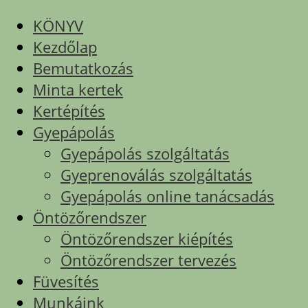
KÖNYV
Kezdőlap
Bemutatkozás
Minta kertek
Kertépítés
Gyepápolás
Gyepápolás szolgáltatás
Gyeprenoválás szolgáltatás
Gyepápolás online tanácsadás
Öntözőrendszer
Öntözőrendszer kiépítés
Öntözőrendszer tervezés
Füvesítés
Munkáink