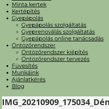
Minta kertek
Kertépítés
Gyepápolás
Gyepápolás szolgáltatás
Gyeprenoválás szolgáltatás
Gyepápolás online tanácsadás
Öntözőrendszer
Öntözőrendszer kiépítés
Öntözőrendszer tervezés
Füvesítés
Munkáink
Ajánlatkérés
Blog
IMG_20210909_175034_Dén