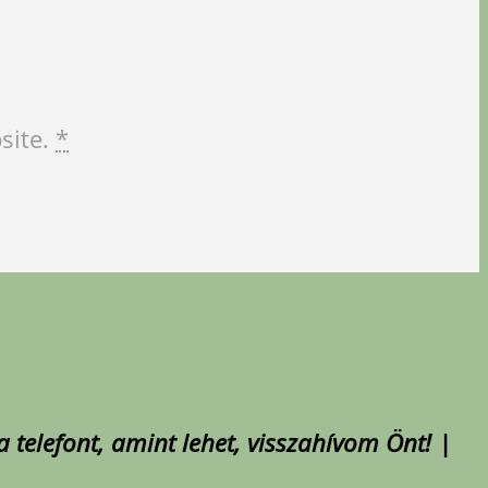
site.
*
 telefont, amint lehet, visszahívom Önt! |