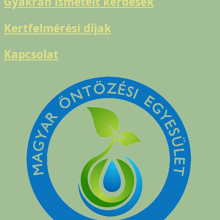
Gyakran ismételt kérdések
Kertfelmérési díjak
Kapcsolat