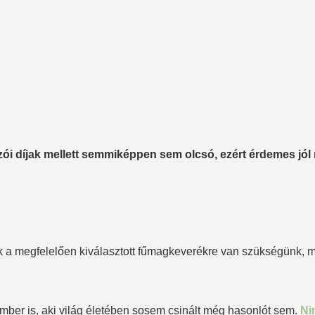
ói díjak mellett semmiképpen sem olcsó, ezért érdemes jól 
a megfelelően kiválasztott fűmagkeverékre van szükségünk, mely
ember is, aki világ életében sosem csinált még hasonlót sem.
Ni