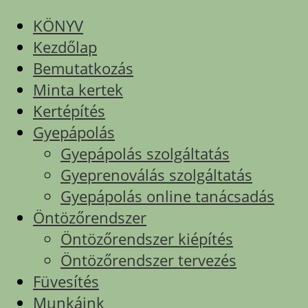
KÖNYV
Kezdőlap
Bemutatkozás
Minta kertek
Kertépítés
Gyepápolás
Gyepápolás szolgáltatás
Gyeprenoválás szolgáltatás
Gyepápolás online tanácsadás
Öntözőrendszer
Öntözőrendszer kiépítés
Öntözőrendszer tervezés
Füvesítés
Munkáink