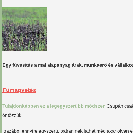
Egy füvesítés a mai alapanyag árak, munkaerő és vállalkoz
Fűmagvetés
Tulajdonképpen ez a legegyszerűbb módszer.
Csupán csak 
öntözzük.
Igazából ennyire egyszerű, bátran nekiláthat még akár olyan 