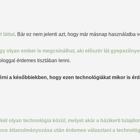
 láttat
. Bár ez nem jelenti azt, hogy már másnap használatba v
egy olyan ember is megcsinálhat, aki először lát gyepszőnye
dologgal érdemes tisztában lenni.
rni a későbbiekben, hogy ezen technológiákat mikor is érde
 olyan technológia közül, melyet akár a házikerti tulajdon
alapos áttanulmányozása után érdemes választani a technológ