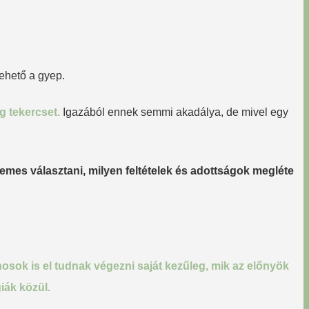
ehető a gyep.
g tekercset.
Igazából ennek semmi akadálya, de mivel egy
mes választani, milyen feltételek és adottságok megléte
osok is el tudnak végezni saját kezűleg, mik az előnyök
iák közül.