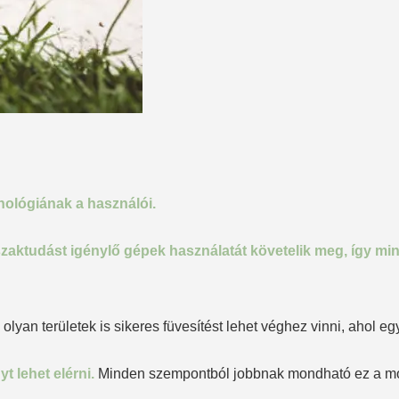
nológiának a használói.
szaktudást igénylő gépek használatát követelik meg, így mi
olyan területek is sikeres füvesítést lehet véghez vinni, ahol 
t lehet elérni.
Minden szempontból jobbnak mondható ez a mód