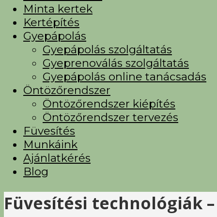
Minta kertek
Kertépítés
Gyepápolás
Gyepápolás szolgáltatás
Gyeprenoválás szolgáltatás
Gyepápolás online tanácsadás
Öntözőrendszer
Öntözőrendszer kiépítés
Öntözőrendszer tervezés
Füvesítés
Munkáink
Ajánlatkérés
Blog
Füvesítési technológiák –