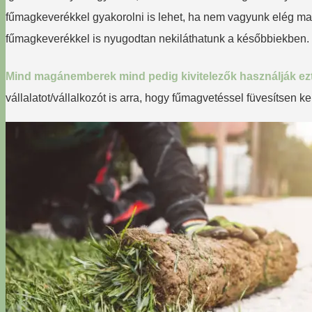
fűmagkeverékkel gyakorolni is lehet, ha nem vagyunk elég m
fűmagkeverékkel is nyugodtan nekiláthatunk a későbbiekben.
Mind magánemberek mind pedig kivitelezők használják ezt
vállalatot/vállalkozót is arra, hogy fűmagvetéssel füvesítsen ke