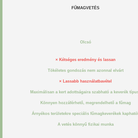
FŰMAGVETÉS
Olcsó
×
Kétséges eredmény és lassan
Tökéletes gondozás nem azonnal elvárt
×
Lassabb használatbavétel
Maximálisan a kert adottságaira szabható a keverék típu
Könnyen hozzáférhető, megrendelhető a fűmag
Árnyékos területekre speciális fűmagkeverékek kapható
A vetés könnyű fizikai munka