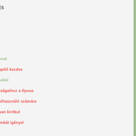
ÉS
nnal
aptól kezdve
vétel
tságaihoz a típusa
elhasználó számára
an kiritkul
unkát igényel