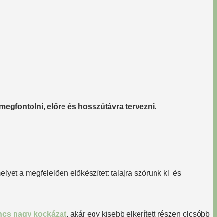
megfontolni, előre és hosszútávra tervezni.
et a megfelelően előkészített talajra szórunk ki, és
ncs nagy kockázat
, akár egy kisebb elkerített részen olcsóbb