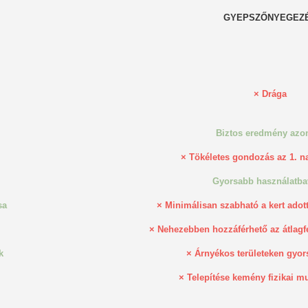
GYEPSZŐNYEGEZ
×
Drága
Biztos eredmény azo
×
Tökéletes gondozás az 1. n
Gyorsabb használatba
sa
×
Minimálisan szabható a kert adot
×
Nehezebben hozzáférhető az átlagf
k
×
Árnyékos területeken gyors
×
Telepítése kemény fizikai m