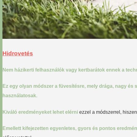
Hidrovetés
Nem házikerti felhasználók vagy kertbarátok ennek a tech
Ez egy olyan módszer a füvesítésre, mely drága, nagy és 
használatosak.
Kiváló eredményeket lehet elérni
ezzel a módszerrel, hiszen 
Emellett kifejezetten egyenletes, gyors és pontos eredmény