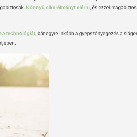
agabiztosak.
Könnyű sikerélményt elérni
, és ezzel magabiztos
 a technológiát
, bár egyre inkább a gyepszőnyegezés a slágert
rtjében.