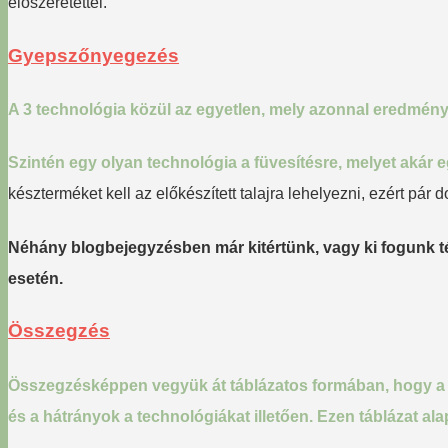
előszeretettel.
Gyepszőnyegezés
A 3 technológia közül az egyetlen, mely azonnal eredményt
Szintén egy olyan technológia a füvesítésre, melyet akár 
készterméket kell az előkészített talajra lehelyezni, ezért pár 
Néhány blogbejegyzésben már kitértünk, vagy ki fogunk té
esetén.
Összegzés
Összegzésképpen vegyük át táblázatos formában, hogy a két
és a hátrányok a technológiákat illetően. Ezen táblázat 