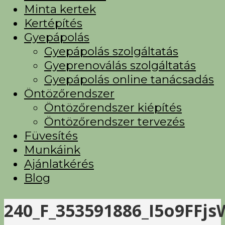
Minta kertek
Kertépítés
Gyepápolás
Gyepápolás szolgáltatás
Gyeprenoválás szolgáltatás
Gyepápolás online tanácsadás
Öntözőrendszer
Öntözőrendszer kiépítés
Öntözőrendszer tervezés
Füvesítés
Munkáink
Ajánlatkérés
Blog
240_F_353591886_I5o9FF