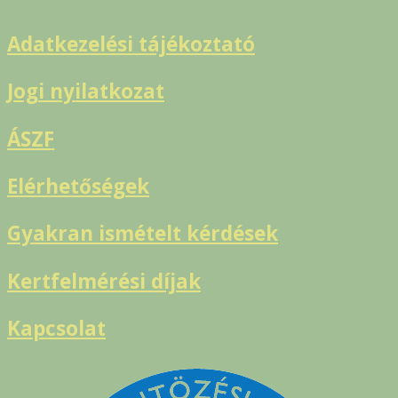
Adatkezelési tájékoztató
Jogi nyilatkozat
ÁSZF
Elérhetőségek
Gyakran ismételt kérdések
Kertfelmérési díjak
Kapcsolat