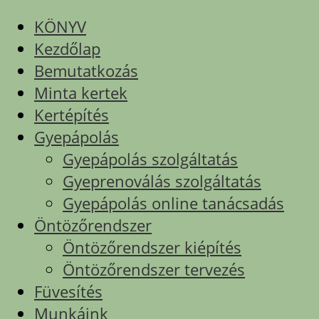
KÖNYV
Kezdőlap
Bemutatkozás
Minta kertek
Kertépítés
Gyepápolás
Gyepápolás szolgáltatás
Gyeprenoválás szolgáltatás
Gyepápolás online tanácsadás
Öntözőrendszer
Öntözőrendszer kiépítés
Öntözőrendszer tervezés
Füvesítés
Munkáink