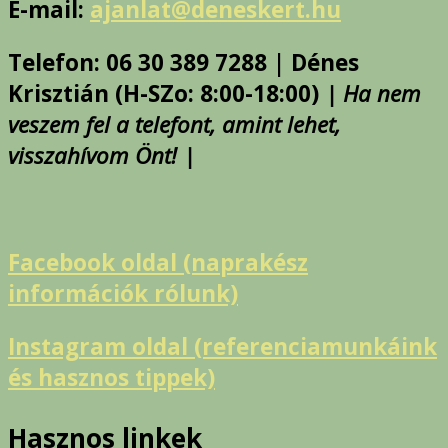
E-mail:
ajanlat@deneskert.hu
Telefon: 06 30 389 7288 | Dénes
Krisztián (H-SZo: 8:00-18:00)
| Ha nem
veszem fel a telefont, amint lehet,
visszahívom Önt! |
Facebook oldal (naprakész
információk rólunk)
Instagram oldal (referenciamunkáink
és hasznos tippek)
Hasznos linkek