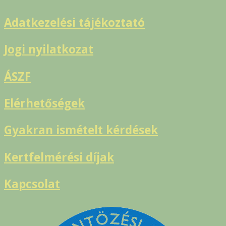
Adatkezelési tájékoztató
Jogi nyilatkozat
ÁSZF
Elérhetőségek
Gyakran ismételt kérdések
Kertfelmérési díjak
Kapcsolat