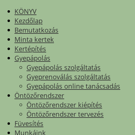
KÖNYV
Kezdőlap
Bemutatkozás
Minta kertek
Kertépítés
Gyepápolás
Gyepápolás szolgáltatás
Gyeprenoválás szolgáltatás
Gyepápolás online tanácsadás
Öntözőrendszer
Öntözőrendszer kiépítés
Öntözőrendszer tervezés
Füvesítés
Munkáink