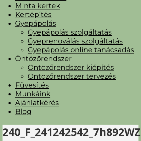
Minta kertek
Kertépítés
Gyepápolás
Gyepápolás szolgáltatás
Gyeprenoválás szolgáltatás
Gyepápolás online tanácsadás
Öntözőrendszer
Öntözőrendszer kiépítés
Öntözőrendszer tervezés
Füvesítés
Munkáink
Ajánlatkérés
Blog
240_F_241242542_7h892W