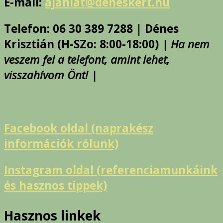
E-mail:
ajanlat@deneskert.hu
Telefon: 06 30 389 7288 | Dénes
Krisztián (H-SZo: 8:00-18:00)
| Ha nem
veszem fel a telefont, amint lehet,
visszahívom Önt! |
Facebook oldal (naprakész
információk rólunk)
Instagram oldal (referenciamunkáink
és hasznos tippek)
Hasznos linkek