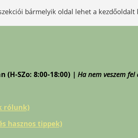
zekciói bármelyik oldal lehet a kezdőoldalt 
án (H-SZo: 8:00-18:00)
| Ha nem veszem fel a
k rólunk)
s hasznos tippek)