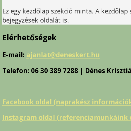
Ez egy kezdőlap szekció minta. A kezdőlap s
bejegyzések oldalát is.
Elérhetőségek
E-mail:
ajanlat@deneskert.hu
Telefon: 06 30 389 7288 | Dénes Kriszti
Facebook oldal (naprakész információ
Instagram oldal (referenciamunkáink é