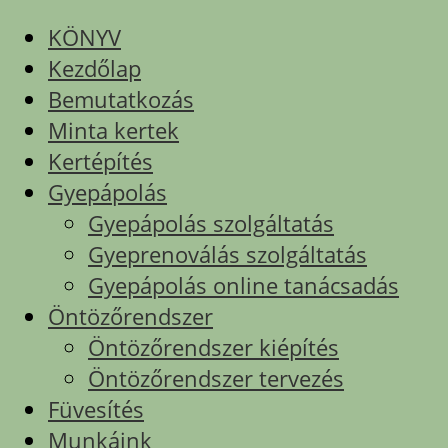
KÖNYV
Kezdőlap
Bemutatkozás
Minta kertek
Kertépítés
Gyepápolás
Gyepápolás szolgáltatás
Gyeprenoválás szolgáltatás
Gyepápolás online tanácsadás
Öntözőrendszer
Öntözőrendszer kiépítés
Öntözőrendszer tervezés
Füvesítés
Munkáink