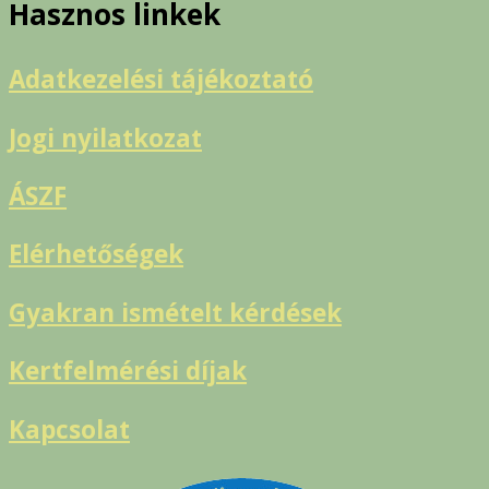
Hasznos linkek
Adatkezelési tájékoztató
Jogi nyilatkozat
ÁSZF
Elérhetőségek
Gyakran ismételt kérdések
Kertfelmérési díjak
Kapcsolat