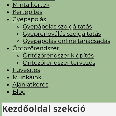
Minta kertek
Kertépítés
Gyepápolás
Gyepápolás szolgáltatás
Gyeprenoválás szolgáltatás
Gyepápolás online tanácsadás
Öntözőrendszer
Öntözőrendszer kiépítés
Öntözőrendszer tervezés
Füvesítés
Munkáink
Ajánlatkérés
Blog
Kezdőoldal szekció