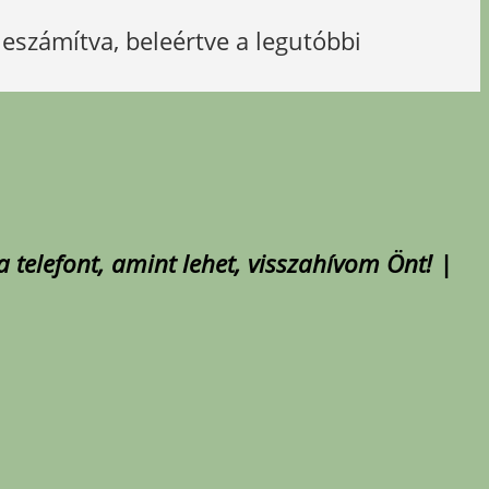
leszámítva, beleértve a legutóbbi
 telefont, amint lehet, visszahívom Önt! |