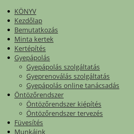
KÖNYV
Kezdőlap
Bemutatkozás
Minta kertek
Kertépítés
Gyepápolás
Gyepápolás szolgáltatás
Gyeprenoválás szolgáltatás
Gyepápolás online tanácsadás
Öntözőrendszer
Öntözőrendszer kiépítés
Öntözőrendszer tervezés
Füvesítés
Munkáink