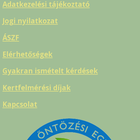
Adatkezelési tájékoztató
Jogi nyilatkozat
ÁSZF
Elérhetőségek
Gyakran ismételt kérdések
Kertfelmérési díjak
Kapcsolat