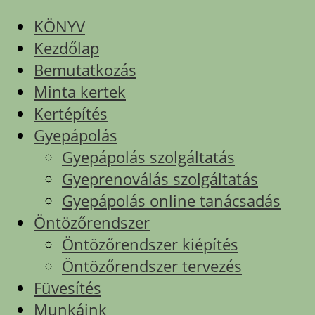
KÖNYV
Kezdőlap
Bemutatkozás
Minta kertek
Kertépítés
Gyepápolás
Gyepápolás szolgáltatás
Gyeprenoválás szolgáltatás
Gyepápolás online tanácsadás
Öntözőrendszer
Öntözőrendszer kiépítés
Öntözőrendszer tervezés
Füvesítés
Munkáink