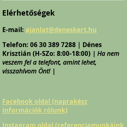
Elérhetőségek
E-mail:
ajanlat@deneskert.hu
Telefon: 06 30 389 7288 | Dénes
Krisztián (H-SZo: 8:00-18:00)
| Ha nem
veszem fel a telefont, amint lehet,
visszahívom Önt! |
Facebook oldal (naprakész
információk rólunk)
Instagram oldal (referenciamunkáink