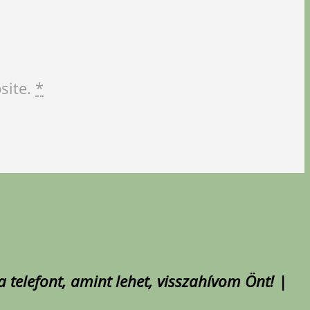
site.
*
 telefont, amint lehet, visszahívom Önt! |