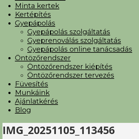
Minta kertek
Kertépítés
Gyepápolás
Gyepápolás szolgáltatás
Gyeprenoválás szolgáltatás
Gyepápolás online tanácsadás
Öntözőrendszer
Öntözőrendszer kiépítés
Öntözőrendszer tervezés
Füvesítés
Munkáink
Ajánlatkérés
Blog
IMG_20251105_113456