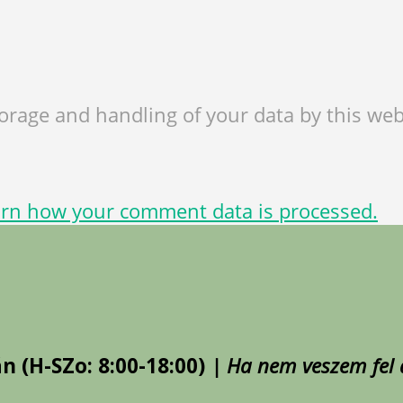
torage and handling of your data by this web
rn how your comment data is processed.
án (H-SZo: 8:00-18:00)
| Ha nem veszem fel a