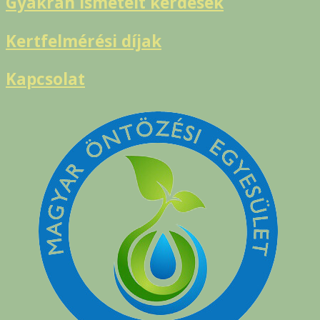
Gyakran ismételt kérdések
Kertfelmérési díjak
Kapcsolat