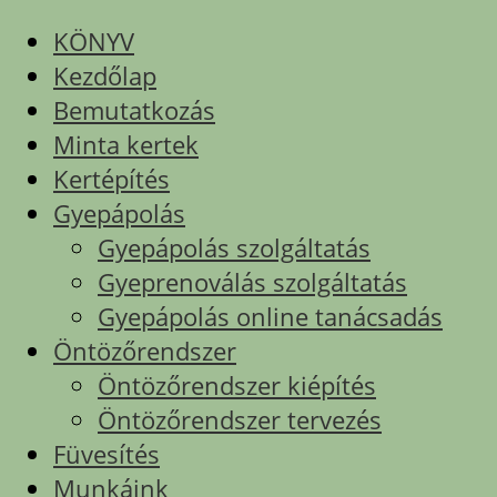
KÖNYV
Kezdőlap
Bemutatkozás
Minta kertek
Kertépítés
Gyepápolás
Gyepápolás szolgáltatás
Gyeprenoválás szolgáltatás
Gyepápolás online tanácsadás
Öntözőrendszer
Öntözőrendszer kiépítés
Öntözőrendszer tervezés
Füvesítés
Munkáink