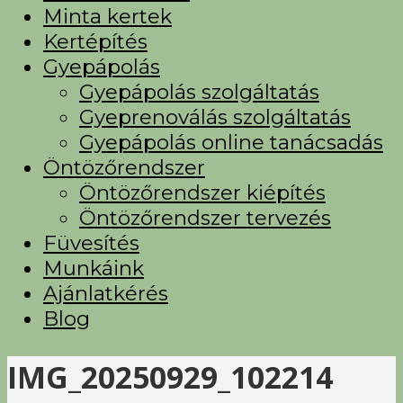
Minta kertek
Kertépítés
Gyepápolás
Gyepápolás szolgáltatás
Gyeprenoválás szolgáltatás
Gyepápolás online tanácsadás
Öntözőrendszer
Öntözőrendszer kiépítés
Öntözőrendszer tervezés
Füvesítés
Munkáink
Ajánlatkérés
Blog
IMG_20250929_102214