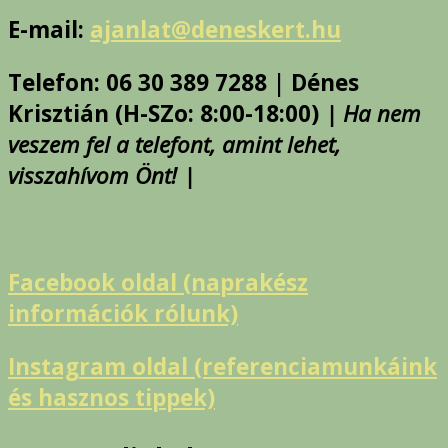
E-mail:
ajanlat@deneskert.hu
Telefon: 06 30 389 7288 | Dénes
Krisztián (H-SZo: 8:00-18:00)
| Ha nem
veszem fel a telefont, amint lehet,
visszahívom Önt! |
Facebook oldal (naprakész
információk rólunk)
Instagram oldal (referenciamunkáink
és hasznos tippek)