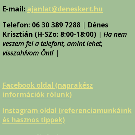
E-mail:
ajanlat@deneskert.hu
Telefon: 06 30 389 7288 | Dénes
Krisztián (H-SZo: 8:00-18:00)
| Ha nem
veszem fel a telefont, amint lehet,
visszahívom Önt! |
Facebook oldal (naprakész
információk rólunk)
Instagram oldal (referenciamunkáink
és hasznos tippek)