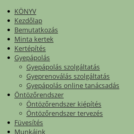
KÖNYV
Kezdőlap
Bemutatkozás
Minta kertek
Kertépítés
Gyepápolás
Gyepápolás szolgáltatás
Gyeprenoválás szolgáltatás
Gyepápolás online tanácsadás
Öntözőrendszer
Öntözőrendszer kiépítés
Öntözőrendszer tervezés
Füvesítés
Munkáink