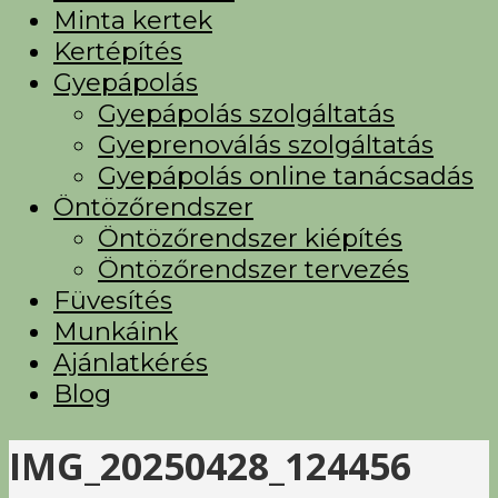
Minta kertek
Kertépítés
Gyepápolás
Gyepápolás szolgáltatás
Gyeprenoválás szolgáltatás
Gyepápolás online tanácsadás
Öntözőrendszer
Öntözőrendszer kiépítés
Öntözőrendszer tervezés
Füvesítés
Munkáink
Ajánlatkérés
Blog
IMG_20250428_124456