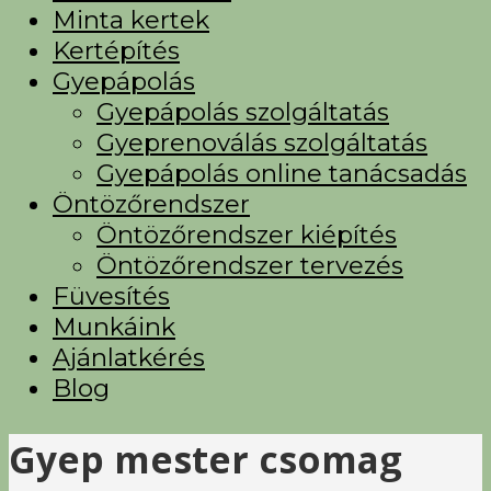
Minta kertek
Kertépítés
Gyepápolás
Gyepápolás szolgáltatás
Gyeprenoválás szolgáltatás
Gyepápolás online tanácsadás
Öntözőrendszer
Öntözőrendszer kiépítés
Öntözőrendszer tervezés
Füvesítés
Munkáink
Ajánlatkérés
Blog
Gyep mester csomag