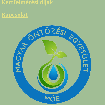
Kertfelmérési díjak
Kapcsolat