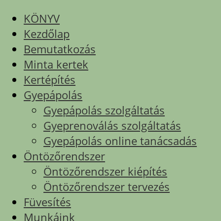
KÖNYV
Kezdőlap
Bemutatkozás
Minta kertek
Kertépítés
Gyepápolás
Gyepápolás szolgáltatás
Gyeprenoválás szolgáltatás
Gyepápolás online tanácsadás
Öntözőrendszer
Öntözőrendszer kiépítés
Öntözőrendszer tervezés
Füvesítés
Munkáink