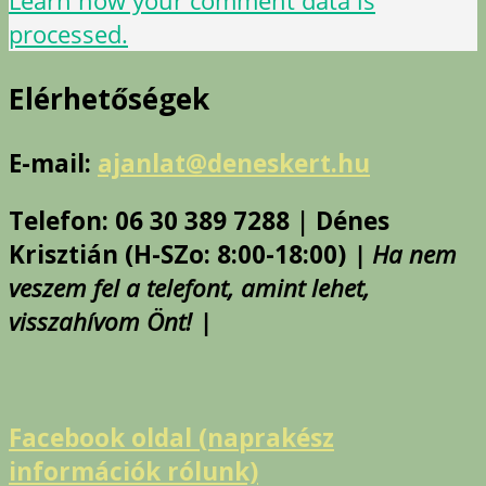
Learn how your comment data is
processed.
Elérhetőségek
E-mail:
ajanlat@deneskert.hu
Telefon: 06 30 389 7288 | Dénes
Krisztián (H-SZo: 8:00-18:00)
| Ha nem
veszem fel a telefont, amint lehet,
visszahívom Önt! |
Facebook oldal (naprakész
információk rólunk)