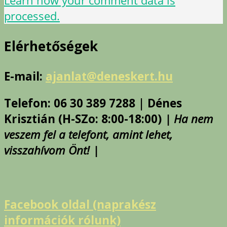
Learn how your comment data is
processed.
Elérhetőségek
E-mail:
ajanlat@deneskert.hu
Telefon: 06 30 389 7288 | Dénes
Krisztián (H-SZo: 8:00-18:00)
| Ha nem
veszem fel a telefont, amint lehet,
visszahívom Önt! |
Facebook oldal (naprakész
információk rólunk)