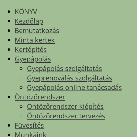
KÖNYV
Kezdőlap
Bemutatkozás
Minta kertek
Kertépítés
Gyepápolás
Gyepápolás szolgáltatás
Gyeprenoválás szolgáltatás
Gyepápolás online tanácsadás
Öntözőrendszer
Öntözőrendszer kiépítés
Öntözőrendszer tervezés
Füvesítés
Munkáink