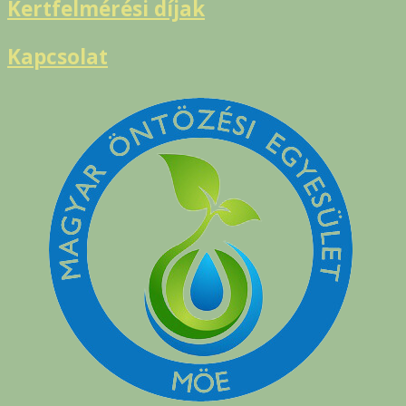
Kertfelmérési díjak
Kapcsolat