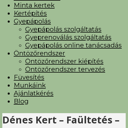
Minta kertek
Kertépítés
Gyepápolás
Gyepápolás szolgáltatás
Gyeprenoválás szolgáltatás
Gyepápolás online tanácsadás
Öntözőrendszer
Öntözőrendszer kiépítés
Öntözőrendszer tervezés
Füvesítés
Munkáink
Ajánlatkérés
Blog
Dénes Kert – Faültetés –