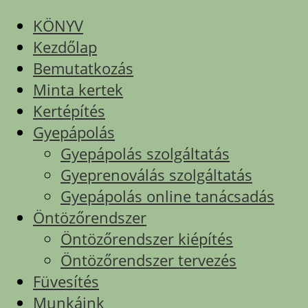
KÖNYV
Kezdőlap
Bemutatkozás
Minta kertek
Kertépítés
Gyepápolás
Gyepápolás szolgáltatás
Gyeprenoválás szolgáltatás
Gyepápolás online tanácsadás
Öntözőrendszer
Öntözőrendszer kiépítés
Öntözőrendszer tervezés
Füvesítés
Munkáink