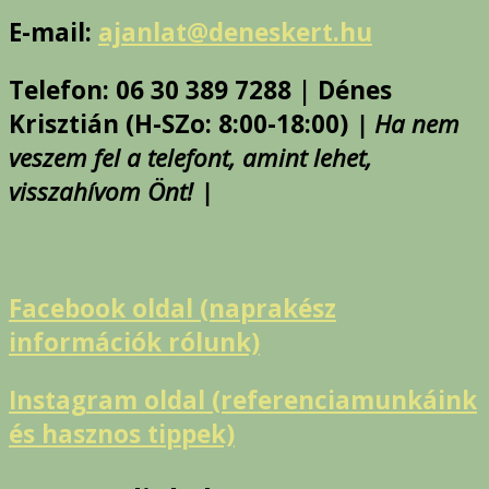
E-mail:
ajanlat@deneskert.hu
Telefon: 06 30 389 7288 | Dénes
Krisztián (H-SZo: 8:00-18:00)
| Ha nem
veszem fel a telefont, amint lehet,
visszahívom Önt! |
Facebook oldal (naprakész
információk rólunk)
Instagram oldal (referenciamunkáink
és hasznos tippek)