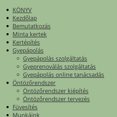
KÖNYV
Kezdőlap
Bemutatkozás
Minta kertek
Kertépítés
Gyepápolás
Gyepápolás szolgáltatás
Gyeprenoválás szolgáltatás
Gyepápolás online tanácsadás
Öntözőrendszer
Öntözőrendszer kiépítés
Öntözőrendszer tervezés
Füvesítés
Munkáink