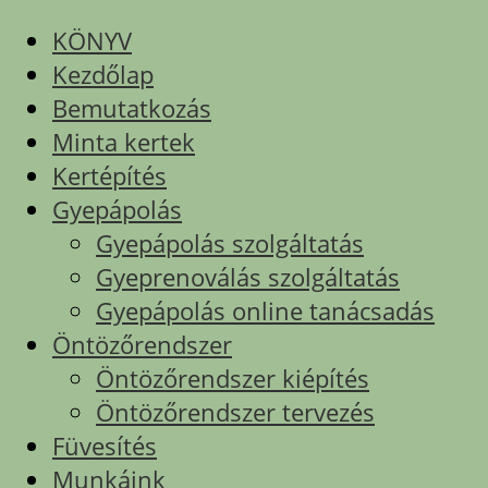
KÖNYV
Kezdőlap
Bemutatkozás
Minta kertek
Kertépítés
Gyepápolás
Gyepápolás szolgáltatás
Gyeprenoválás szolgáltatás
Gyepápolás online tanácsadás
Öntözőrendszer
Öntözőrendszer kiépítés
Öntözőrendszer tervezés
Füvesítés
Munkáink