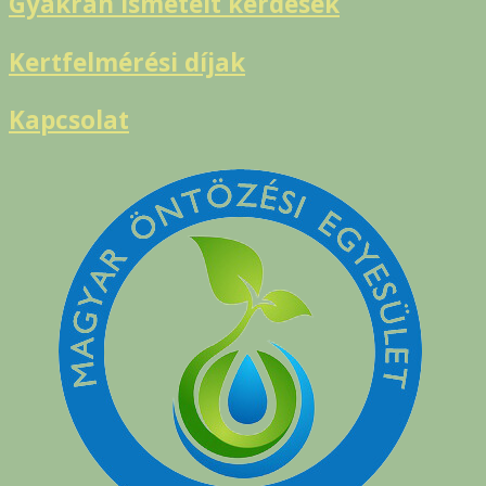
Gyakran ismételt kérdések
Kertfelmérési díjak
Kapcsolat