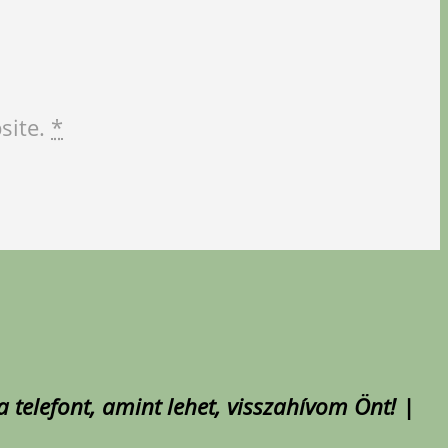
site.
*
 telefont, amint lehet, visszahívom Önt! |