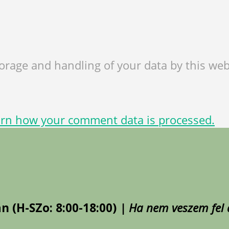
torage and handling of your data by this web
rn how your comment data is processed.
án (H-SZo: 8:00-18:00)
| Ha nem veszem fel a